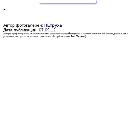
-
Автор фотогалереи:
ПЕтруха_
Дата публикации: 07.09.12
Автор в профиле разрешил использование своих фотографий на правах Creative Commons 3.0, без модификации, с
указанием автора фотографии и ссылки на сайт публикации (
FotoTerra.ru
)