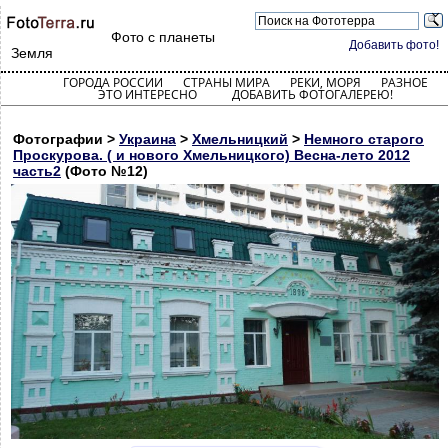
Фото с планеты
Добавить фото!
Земля
ГОРОДА РОССИИ
СТРАНЫ МИРА
РЕКИ, МОРЯ
РАЗНОЕ
ЭТО ИНТЕРЕСНО
ДОБАВИТЬ ФОТОГАЛЕРЕЮ!
Фотографии >
Украина
>
Хмельницкий
>
Немного старого
Проскурова. ( и нового Хмельницкого) Весна-лето 2012
часть2
(Фото №12)