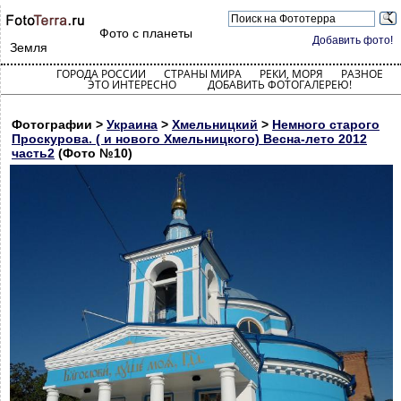
Фото с планеты
Добавить фото!
Земля
ГОРОДА РОССИИ
СТРАНЫ МИРА
РЕКИ, МОРЯ
РАЗНОЕ
ЭТО ИНТЕРЕСНО
ДОБАВИТЬ ФОТОГАЛЕРЕЮ!
Фотографии >
Украина
>
Хмельницкий
>
Немного старого
Проскурова. ( и нового Хмельницкого) Весна-лето 2012
часть2
(Фото №10)