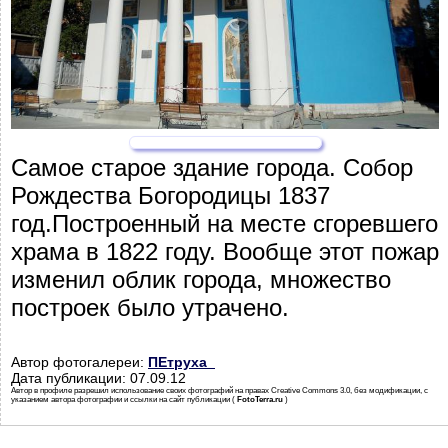
Самое старое здание города. Собор
Рождества Богородицы 1837
год.Построенный на месте сгоревшего
храма в 1822 году. Вообще этот пожар
изменил облик города, множество
построек было утрачено.
Автор фотогалереи:
ПЕтруха_
Дата публикации: 07.09.12
Автор в профиле разрешил использование своих фотографий на правах Creative Commons 3.0, без модификации, с
указанием автора фотографии и ссылки на сайт публикации (
FotoTerra.ru
)