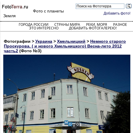
Фото с планеты
Добавить фото!
Земля
ГОРОДА РОССИИ
СТРАНЫ МИРА
РЕКИ, МОРЯ
РАЗНОЕ
ЭТО ИНТЕРЕСНО
ДОБАВИТЬ ФОТОГАЛЕРЕЮ!
Фотографии >
Украина
>
Хмельницкий
>
Немного старого
Проскурова. ( и нового Хмельницкого) Весна-лето 2012
часть2
(Фото №3)