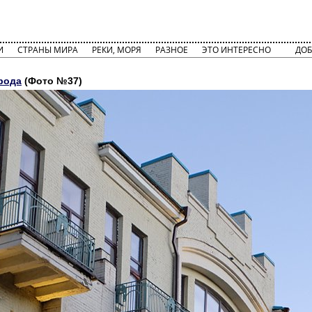
И
СТРАНЫ МИРА
РЕКИ, МОРЯ
РАЗНОЕ
ЭТО ИНТЕРЕСНО
ДОБ
рода
(Фото №37)