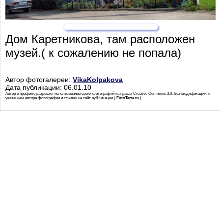
Дом Каретникова, там расположен
музей.( к сожалению не попала)
Автор фотогалереи:
VikaKolpakova
Дата публикации: 06.01.10
Автор в профиле разрешил использование своих фотографий на правах Creative Commons 3.0, без модификации, с
указанием автора фотографии и ссылки на сайт публикации (
FotoTerra.ru
)