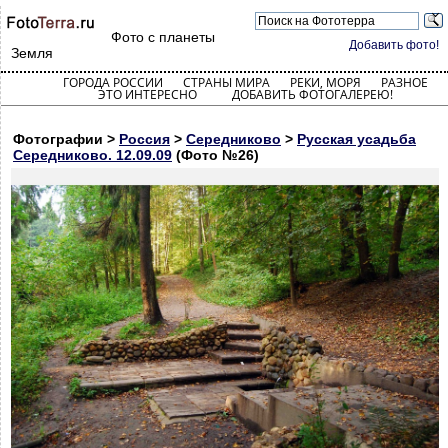
Фото с планеты
Добавить фото!
Земля
ГОРОДА РОССИИ
СТРАНЫ МИРА
РЕКИ, МОРЯ
РАЗНОЕ
ЭТО ИНТЕРЕСНО
ДОБАВИТЬ ФОТОГАЛЕРЕЮ!
Фотографии >
Россия
>
Середниково
>
Русская усадьба
Середниково. 12.09.09
(Фото №26)