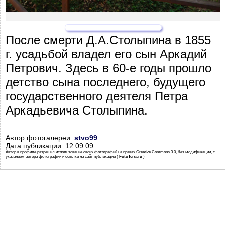
После смерти Д.А.Столыпина в 1855
г. усадьбой владел его сын Аркадий
Петрович. Здесь в 60-е годы прошло
детство сына последнего, будущего
государственного деятеля Петра
Аркадьевича Столыпина.
Автор фотогалереи:
stvo99
Дата публикации: 12.09.09
Автор в профиле разрешил использование своих фотографий на правах Creative Commons 3.0, без модификации, с
указанием автора фотографии и ссылки на сайт публикации (
FotoTerra.ru
)