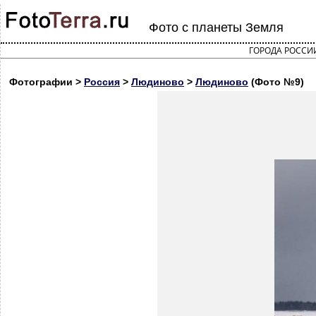
Фото с планеты Земля
ГОРОДА РОССИ
Фотографии >
Россия
>
Людиново
>
Людиново
(Фото №9)