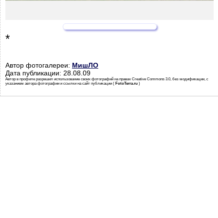
*
Автор фотогалереи:
МишЛО
Дата публикации: 28.08.09
Автор в профиле разрешил использование своих фотографий на правах Creative Commons 3.0, без модификации, с
указанием автора фотографии и ссылки на сайт публикации (
FotoTerra.ru
)