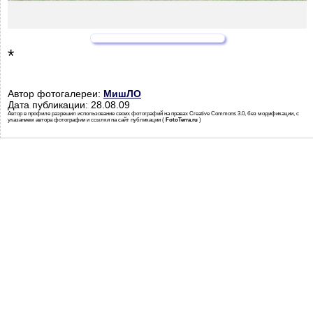
*
Автор фотогалереи:
МишЛО
Дата публикации: 28.08.09
Автор в профиле разрешил использование своих фотографий на правах Creative Commons 3.0, без модификации, с
указанием автора фотографии и ссылки на сайт публикации (
FotoTerra.ru
)