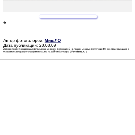
*
Автор фотогалереи:
МишЛО
Дата публикации: 28.08.09
Автор в профиле разрешил использование своих фотографий на правах Creative Commons 3.0, без модификации, с
указанием автора фотографии и ссылки на сайт публикации (
FotoTerra.ru
)