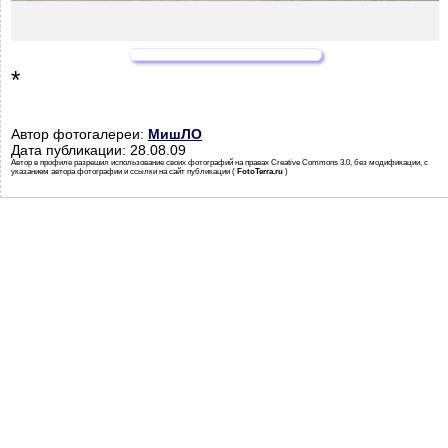
*
Автор фотогалереи:
МишЛО
Дата публикации: 28.08.09
Автор в профиле разрешил использование своих фотографий на правах Creative Commons 3.0, без модификации, с
указанием автора фотографии и ссылки на сайт публикации (
FotoTerra.ru
)