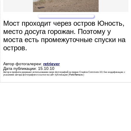
Мост проходит через остров Юность,
место досуга горожан. Поэтому у
моста есть промежуточные спуски на
остров.
Автор фотогалереи:
retriever
Дата публикации: 15.10.10
Автор в профиле разрешил использование своих фотографий на правах Creative Commons 3.0, без модификации, с
указанием автора фотографии и ссылки на сайт публикации (
FotoTerra.ru
)