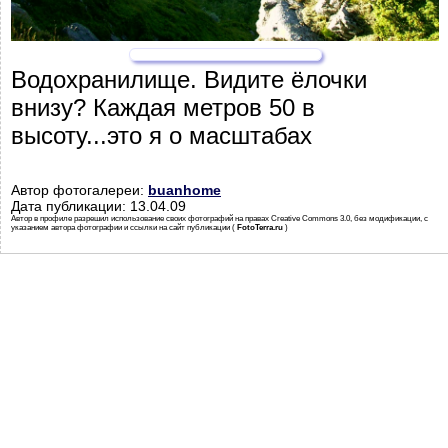
Водохранилище. Видите ёлочки
внизу? Каждая метров 50 в
высоту...это я о масштабах
Автор фотогалереи:
buanhome
Дата публикации: 13.04.09
Автор в профиле разрешил использование своих фотографий на правах Creative Commons 3.0, без модификации, с
указанием автора фотографии и ссылки на сайт публикации (
FotoTerra.ru
)