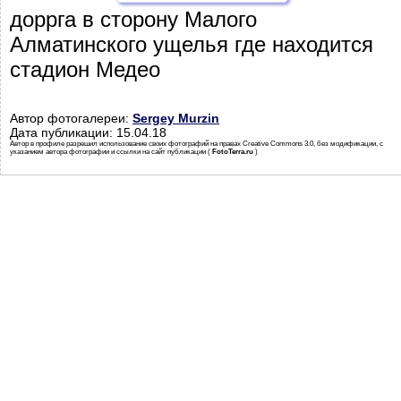
доррга в сторону Малого
Алматинского ущелья где находится
стадион Медео
Автор фотогалереи:
Sergey Murzin
Дата публикации: 15.04.18
Автор в профиле разрешил использование своих фотографий на правах Creative Commons 3.0, без модификации, с
указанием автора фотографии и ссылки на сайт публикации (
FotoTerra.ru
)