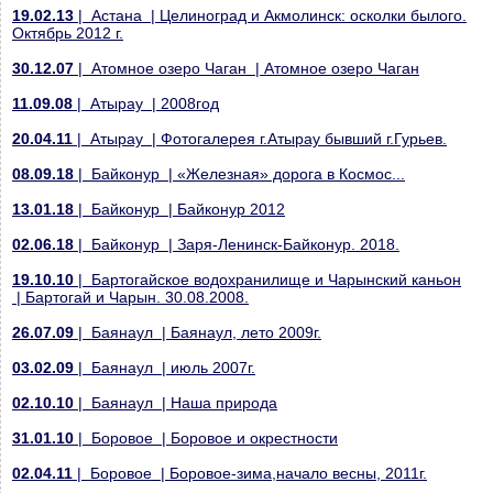
19.02.13
| Астана | Целиноград и Акмолинск: осколки былого.
Октябрь 2012 г.
30.12.07
| Атомное озеро Чаган | Атомное озеро Чаган
11.09.08
| Атырау | 2008год
20.04.11
| Атырау | Фотогалерея г.Атырау бывший г.Гурьев.
08.09.18
| Байконур | «Железная» дорога в Космос...
13.01.18
| Байконур | Байконур 2012
02.06.18
| Байконур | Заря-Ленинск-Байконур. 2018.
19.10.10
| Бартогайское водохранилище и Чарынский каньон
| Бартогай и Чарын. 30.08.2008.
26.07.09
| Баянаул | Баянаул, лето 2009г.
03.02.09
| Баянаул | июль 2007г.
02.10.10
| Баянаул | Наша природа
31.01.10
| Боровое | Боровое и окрестности
02.04.11
| Боровое | Боровое-зима,начало весны, 2011г.