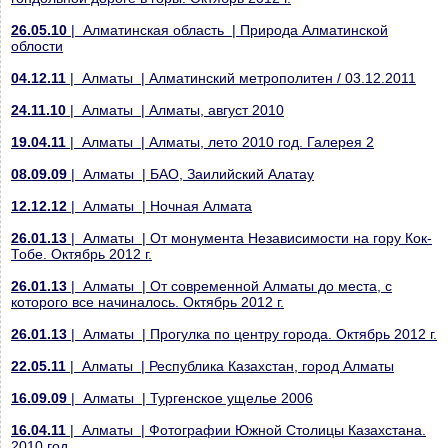
26.05.10
| Алматинская область | Природа Алматинской
облости
04.12.11
| Алматы | Алматинский метрополитен / 03.12.2011
24.11.10
| Алматы | Алматы, август 2010
19.04.11
| Алматы | Алматы, лето 2010 год. Галерея 2
08.09.09
| Алматы | БАО, Заилийский Алатау
12.12.12
| Алматы | Ночная Алмата
26.01.13
| Алматы | От монумента Независимости на гору Кок-
Тобе. Октябрь 2012 г.
26.01.13
| Алматы | От современной Алматы до места, с
которого все начиналось. Октябрь 2012 г.
26.01.13
| Алматы | Прогулка по центру города. Октябрь 2012 г.
22.05.11
| Алматы | Республика Казахстан, город Алматы
16.09.09
| Алматы | Тургенское ущелье 2006
16.04.11
| Алматы | Фотографии Южной Столицы Казахстана.
2010 год.