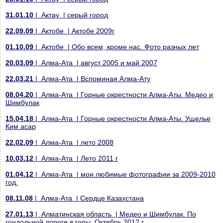
31.01.10
| Актау | серый город
22.09.09
| Актобе | Актобе 2009г
01.10.09
| Актобе | Обо всем, кроме нас. Фото разных лет
20.03.09
| Алма-Ата | август 2005 и май 2007
22.03.21
| Алма-Ата | Вспоминая Алма-Ату
08.04.20
| Алма-Ата | Горные окрестности Алма-Аты. Медео и
Шимбулак
15.04.18
| Алма-Ата | Горные окрестности Алма-Аты. Ущелье
Ким асар
22.02.09
| Алма-Ата | лето 2008
10.03.12
| Алма-Ата | Лето 2011 г
01.04.12
| Алма-Ата | мои любимые фотографии за 2009-2010
год.
08.11.08
| Алма-Ата | Сердце Казахстана
27.01.13
| Алматинская область | Медео и Шимбулак. По
гондольной дороге в горы. Октябрь 2012 г.