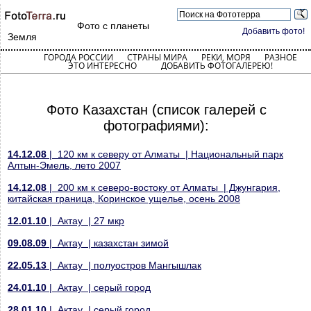
Фото с планеты
Добавить фото!
Земля
ГОРОДА РОССИИ
СТРАНЫ МИРА
РЕКИ, МОРЯ
РАЗНОЕ
ЭТО ИНТЕРЕСНО
ДОБАВИТЬ ФОТОГАЛЕРЕЮ!
Фото Казахстан (список галерей с
фотографиями):
14.12.08
| 120 км к северу от Алматы | Национальный парк
Алтын-Эмель, лето 2007
14.12.08
| 200 км к северо-востоку от Алматы | Джунгария,
китайская граница, Коринское ущелье, осень 2008
12.01.10
| Актау | 27 мкр
09.08.09
| Актау | казахстан зимой
22.05.13
| Актау | полуостров Мангышлак
24.01.10
| Актау | серый город
28.01.10
| Актау | серый город