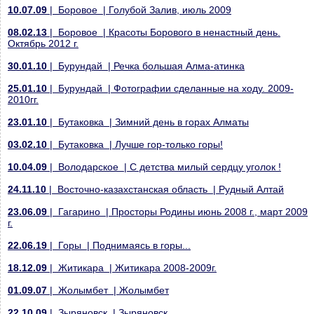
10.07.09
| Боровое | Голубой Залив, июль 2009
08.02.13
| Боровое | Красоты Борового в ненастный день.
Октябрь 2012 г.
30.01.10
| Бурундай | Речка большая Алма-атинка
25.01.10
| Бурундай | Фотографии сделанные на ходу. 2009-
2010гг.
23.01.10
| Бутаковка | Зимний день в горах Алматы
03.02.10
| Бутаковка | Лучше гор-только горы!
10.04.09
| Володарское | С детства милый сердцу уголок !
24.11.10
| Восточно-казахстанская область | Рудный Алтай
23.06.09
| Гагарино | Просторы Родины июнь 2008 г., март 2009
г.
22.06.19
| Горы | Поднимаясь в горы...
18.12.09
| Житикара | Житикара 2008-2009г.
01.09.07
| Жолымбет | Жолымбет
22.10.09
| Зыряновск | Зыряновск