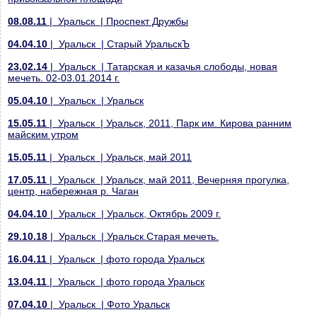
08.08.11
| Уральск | Проспект Дружбы
04.04.10
| Уральск | Старый УральскЪ
23.02.14
| Уральск | Татарская и казачья слободы, новая
мечеть. 02-03.01.2014 г.
05.04.10
| Уральск | Уральск
15.05.11
| Уральск | Уральск, 2011, Парк им. Кирова ранним
майским утром
15.05.11
| Уральск | Уральск, май 2011
17.05.11
| Уральск | Уральск, май 2011, Вечерняя прогулка,
центр, набережная р. Чаган
04.04.10
| Уральск | Уральск, Октябрь 2009 г.
29.10.18
| Уральск | Уральск.Старая мечеть.
16.04.11
| Уральск | фото города Уральск
13.04.11
| Уральск | фото города Уральск
07.04.10
| Уральск | Фото Уральск