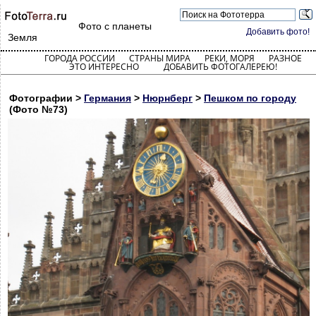
Фото с планеты
Добавить фото!
Земля
ГОРОДА РОССИИ
СТРАНЫ МИРА
РЕКИ, МОРЯ
РАЗНОЕ
ЭТО ИНТЕРЕСНО
ДОБАВИТЬ ФОТОГАЛЕРЕЮ!
Фотографии >
Германия
>
Нюрнберг
>
Пешком по городу
(Фото №73)