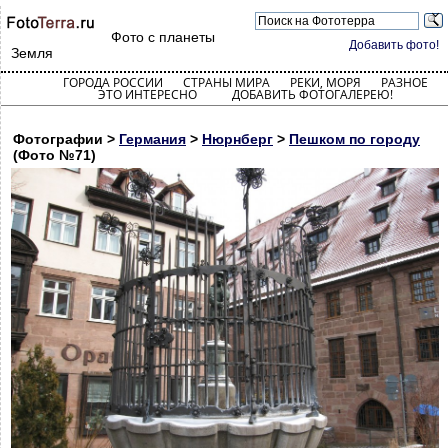
Фото с планеты
Добавить фото!
Земля
ГОРОДА РОССИИ
СТРАНЫ МИРА
РЕКИ, МОРЯ
РАЗНОЕ
ЭТО ИНТЕРЕСНО
ДОБАВИТЬ ФОТОГАЛЕРЕЮ!
Фотографии >
Германия
>
Нюрнберг
>
Пешком по городу
(Фото №71)