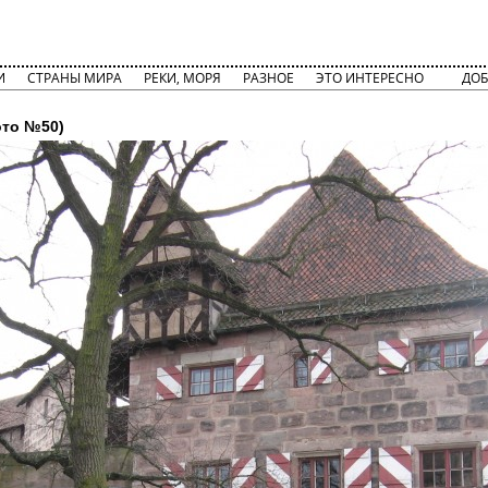
И
СТРАНЫ МИРА
РЕКИ, МОРЯ
РАЗНОЕ
ЭТО ИНТЕРЕСНО
ДОБ
то №50)