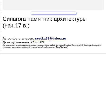
Синагога памятник архитектуры
(нач.17 в.)
Автор фотогалереи:
svetka69@inbox.ru
Дата публикации: 24.06.09
Автор в профиле разрешил использование своих фотографий на правах Creative Commons 3.0, без модификации, с
указанием автора фотографии и ссылки на сайт публикации (
FotoTerra.ru
)