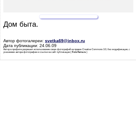
Дом быта.
Автор фотогалереи:
svetka69@inbox.ru
Дата публикации: 24.06.09
Автор в профиле разрешил использование своих фотографий на правах Creative Commons 3.0, без модификации, с
указанием автора фотографии и ссылки на сайт публикации (
FotoTerra.ru
)