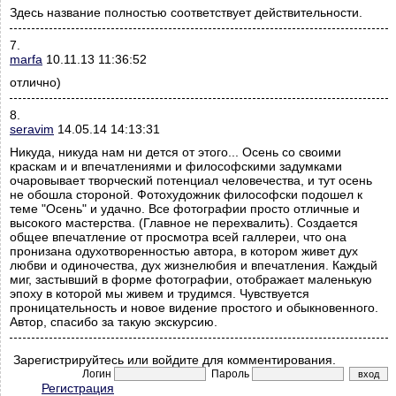
Здесь название полностью соответствует действительности.
7.
marfa
10.11.13 11:36:52
отлично)
8.
seravim
14.05.14 14:13:31
Никуда, никуда нам ни дется от этого... Осень со своими
краскам и и впечатлениями и философскими задумками
очаровывает творческий потенциал человечества, и тут осень
не обошла стороной. Фотохудожник философски подошел к
теме "Осень" и удачно. Все фотографии просто отличные и
высокого мастерства. (Главное не перехвалить). Создается
общее впечатление от просмотра всей галлереи, что она
пронизана одухотворенностью автора, в котором живет дух
любви и одиночества, дух жизнелюбия и впечатления. Каждый
миг, застывший в форме фотографии, отображает маленькую
эпоху в которой мы живем и трудимся. Чувствуется
проницательность и новое видение простого и обыкновенного.
Автор, спасибо за такую экскурсию.
Зарегистрируйтесь или войдите для комментирования.
Логин
Пароль
Регистрация