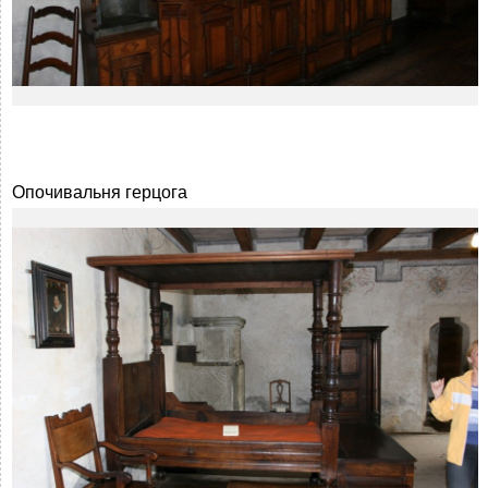
Опочивальня герцога