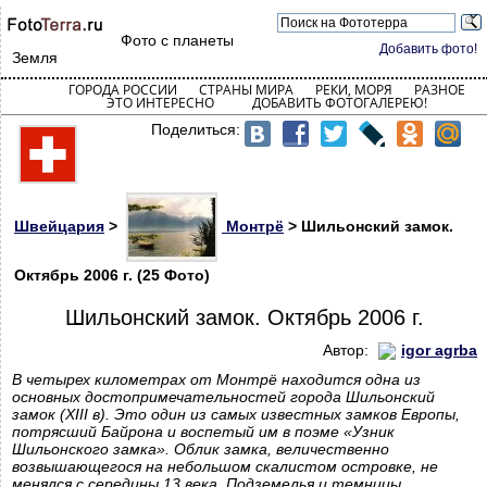
Фото с планеты
Добавить фото!
Земля
ГОРОДА РОССИИ
СТРАНЫ МИРА
РЕКИ, МОРЯ
РАЗНОЕ
ЭТО ИНТЕРЕСНО
ДОБАВИТЬ ФОТОГАЛЕРЕЮ!
Поделиться:
Швейцария
>
Монтрё
> Шильонский замок.
Октябрь 2006 г. (25 Фото)
Шильонский замок. Октябрь 2006 г.
Автор:
igor agrba
В четырех километрах от Монтрё находится одна из
основных достопримечательностей города Шильонский
замок (XIII в). Это один из самых известных замков Европы,
потрясший Байрона и воспетый им в поэме «Узник
Шильонского замка». Облик замка, величественно
возвышающегося на небольшом скалистом островке, не
менялся с середины 13 века. Подземелья и темницы,