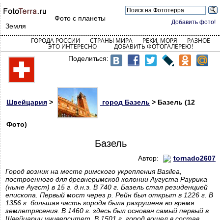
Фото с планеты
Добавить фото!
Земля
ГОРОДА РОССИИ
СТРАНЫ МИРА
РЕКИ, МОРЯ
РАЗНОЕ
ЭТО ИНТЕРЕСНО
ДОБАВИТЬ ФОТОГАЛЕРЕЮ!
Поделиться:
Швейцария
>
город Базель
> Базель (12
Фото)
Базель
Автор:
tornado2607
Город возник на месте римского укрепления Basilea,
построенного для древнеримской колонии Аугуста Раурика
(ныне Аугст) в 15 г. д.н.э. В 740 г. Базель стал резиденцией
епископа. Первый мост через р. Рейн был открыт в 1226 г. В
1356 г. большая часть города была разрушена во время
землетрясения. В 1460 г. здесь был основан самый первый в
Швейцарии университет. В 1501 г. город вошел в состав