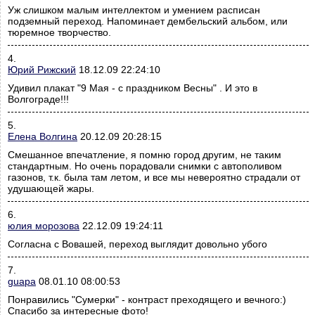
Уж слишком малым интеллектом и умением расписан
подземный переход. Напоминает дембельский альбом, или
тюремное творчество.
4.
Юрий Рижский
18.12.09 22:24:10
Удивил плакат "9 Мая - с праздником Весны" . И это в
Волгограде!!!
5.
Елена Волгина
20.12.09 20:28:15
Смешанное впечатление, я помню город другим, не таким
стандартным. Но очень порадовали снимки с автополивом
газонов, т.к. была там летом, и все мы невероятно страдали от
удушающей жары.
6.
юлия морозова
22.12.09 19:24:11
Согласна с Вовашей, переход выглядит довольно убого
7.
guapa
08.01.10 08:00:53
Понравились "Сумерки" - контраст преходящего и вечного:)
Спасибо за интересные фото!