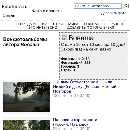
Фото с планеты
Добавить фото!
Земля
ГОРОДА РОССИИ
СТРАНЫ МИРА
РЕКИ, МОРЯ
РАЗНОЕ
ЭТО ИНТЕРЕСНО
ДОБАВИТЬ ФОТОГАЛЕРЕЮ!
Воваша
Все фотоальбомы
автора
Воваша
С нами 16 лет 10 месяца 10 дней
Заходил(а) на сайт: давно
Фотогалерей: 10
Фотографий: 223
Городов: 3
Стран: 1
...И дым Отечества нам ..., или
Нижний в дыму. (Россия, Нижний
Новгород)
13 фото от (16.07.10)
Павлово и окрестности
(Россия, Павлово)
21 фото от (22.02.10)