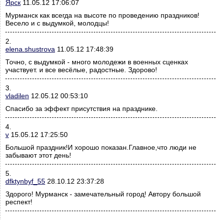
Ярск
11.05.12 17:06:07
Мурманск как всегда на высоте по проведению праздников!
Весело и с выдумкой, молодцы!
2.
elena.shustrova
11.05.12 17:48:39
Точно, с выдумкой - много молодежи в военных сценках
участвует. и все весёлые, радостные. Здорово!
3.
vladilen
12.05.12 00:53:10
Спасибо за эффект присутствия на празднике.
4.
v
15.05.12 17:25:50
Большой праздник!И хорошо показан.Главное,что люди не
забывают этот день!
5.
dfktynbyf_55
28.10.12 23:37:28
Здорого! Мурманск - замечательный город! Автору большой
респект!