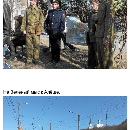
На Зелёный мыс к Алёше.