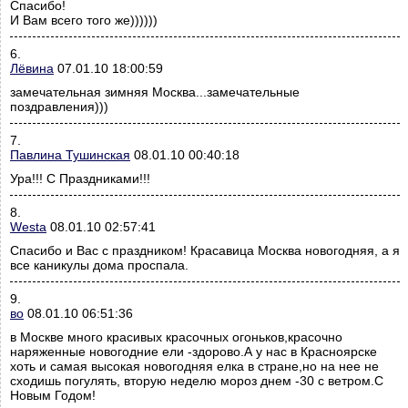
Спасибо!
И Вам всего того же))))))
6.
Лёвина
07.01.10 18:00:59
замечательная зимняя Москва...замечательные
поздравления)))
7.
Павлина Тушинская
08.01.10 00:40:18
Ура!!! С Праздниками!!!
8.
Westa
08.01.10 02:57:41
Спасибо и Вас с праздником! Красавица Москва новогодняя, а я
все каникулы дома проспала.
9.
во
08.01.10 06:51:36
в Москве много красивых красочных огоньков,красочно
наряженные новогодние ели -здорово.А у нас в Красноярске
хоть и самая высокая новогодняя елка в стране,но на нее не
сходишь погулять, вторую неделю мороз днем -30 с ветром.С
Новым Годом!