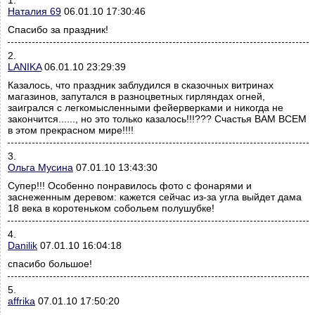
1.
Наталия 69
06.01.10 17:30:46
Спасибо за праздник!
2.
LANIKA
06.01.10 23:29:39
Казалось, что праздник заблудился в сказочных витринах
магазинов, запутался в разноцветных гирляндах огней,
заигрался с легкомысленными фейерверками и никогда не
закончится......, но это только казалось!!!??? Счастья ВАМ ВСЕМ
в этом прекрасном мире!!!!
3.
Ольга Мусина
07.01.10 13:43:30
Супер!!! Особенно понравилось фото с фонарями и
заснеженным деревом: кажется сейчас из-за угла выйдет дама
18 века в коротеньком собольем полушубке!
4.
Danilik
07.01.10 16:04:18
спасибо большое!
5.
affrika
07.01.10 17:50:20