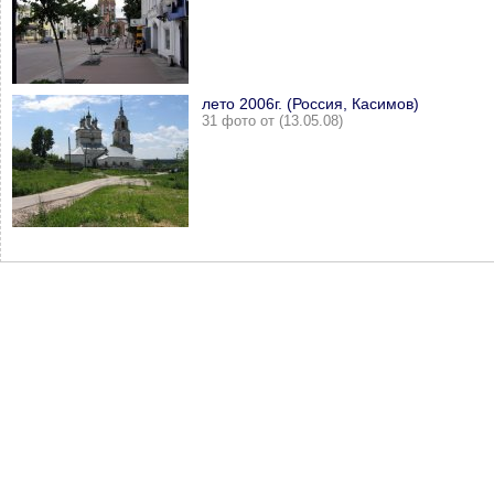
лето 2006г. (Россия, Касимов)
31 фото от (13.05.08)