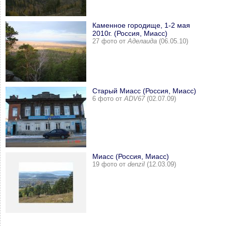
Каменное городище, 1-2 мая
2010г. (Россия, Миасс)
27 фото от
Аделаида
(06.05.10)
Старый Миасс (Россия, Миасс)
6 фото от
ADV67
(02.07.09)
Миасс (Россия, Миасс)
19 фото от
denzil
(12.03.09)