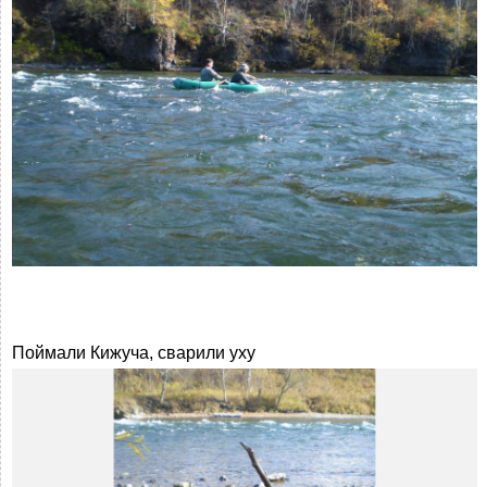
Поймали Кижуча, сварили уху