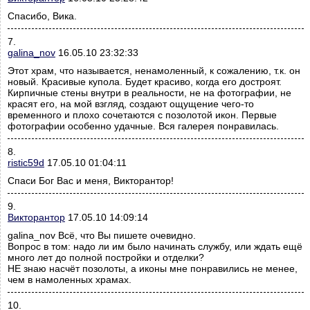
Спасибо, Вика.
7.
galina_nov
16.05.10 23:32:33
Этот храм, что называется, ненамоленный, к сожалению, т.к. он
новый. Красивые купола. Будет красиво, когда его достроят.
Кирпичные стены внутри в реальности, не на фотографии, не
красят его, на мой взгляд, создают ощущение чего-то
временного и плохо сочетаются с позолотой икон. Первые
фотографии особенно удачные. Вся галерея понравилась.
8.
ristic59d
17.05.10 01:04:11
Спаси Бог Вас и меня, Викторантор!
9.
Викторантор
17.05.10 14:09:14
galina_nov Всё, что Вы пишете очевидно.
Вопрос в том: надо ли им было начинать службу, или ждать ещё
много лет до полной постройки и отделки?
НЕ знаю насчёт позолоты, а иконы мне понравились не менее,
чем в намоленных храмах.
10.