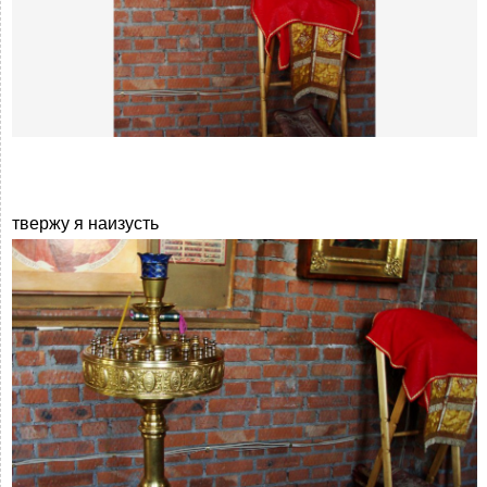
твержу я наизусть