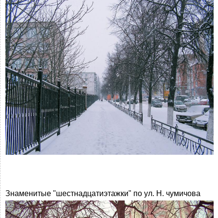
Знаменитые "шестнадцатиэтажки" по ул. Н. чумичова