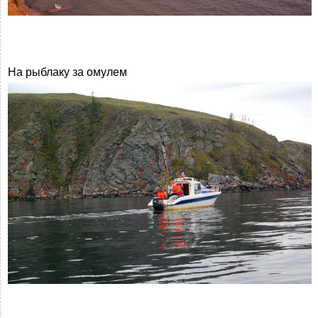
На рыблаку за омулем