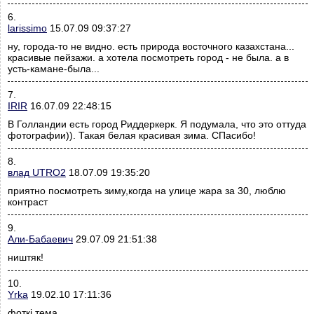
6.
larissimo
15.07.09 09:37:27
ну, города-то не видно. есть природа восточного казахстана...
красивые пейзажи. а хотела посмотреть город - не была. а в
усть-камане-была...
7.
IRIR
16.07.09 22:48:15
В Голландии есть город Риддеркерк. Я подумала, что это оттуда
фотографии)). Такая белая красивая зима. СПасибо!
8.
влад UTRO2
18.07.09 19:35:20
приятно посмотреть зиму,когда на улице жара за 30, люблю
контраст
9.
Али-Бабаевич
29.07.09 21:51:38
ништяк!
10.
Yrka
19.02.10 17:11:36
фоткі тема