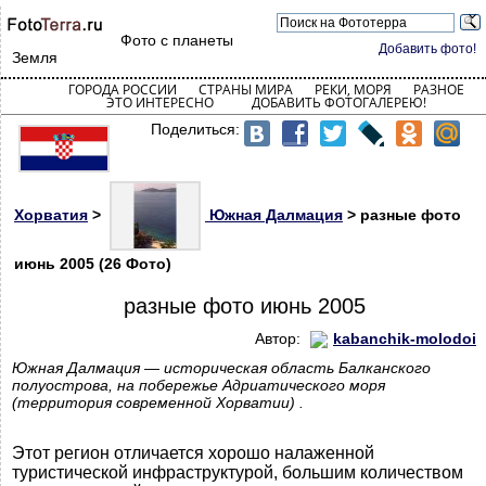
Фото с планеты
Добавить фото!
Земля
ГОРОДА РОССИИ
СТРАНЫ МИРА
РЕКИ, МОРЯ
РАЗНОЕ
ЭТО ИНТЕРЕСНО
ДОБАВИТЬ ФОТОГАЛЕРЕЮ!
Поделиться:
Хорватия
>
Южная Далмация
> разные фото
июнь 2005 (26 Фото)
разные фото июнь 2005
Автор:
kabanchik-molodoi
Южная Далмация — историческая область Балканского
полуострова, на побережье Адриатического моря
(территория современной Хорватии) .
Этот регион отличается хорошо налаженной
туристической инфраструктурой, большим количеством