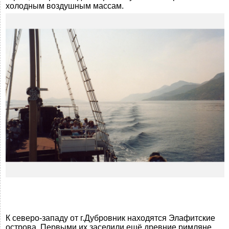
холодным воздушным массам.
К северо-западу от г.Дубровник находятся Элафитские
острова. Первыми их заселили ещё древние римляне.