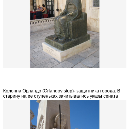
Колонна Орландо (Orlandov stup)- защитника города. В
старину на ее ступеньках зачитывались указы сената