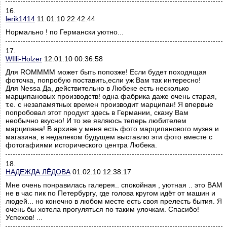
16.
lerik1414
11.01.10 22:42:44
Нормально ! по Германски уютно...
17.
WIlli-Holzer
12.01.10 00:36:58
Для ROMMMM может быть попозже! Если будет походящая
фоточка, попробую поставить,если уж Вам так интересно!
Для Nessa Да, действительно в Любеке есть несколько
марципановых производств! одна фабрика даже очень старая,
т.е. с незапамятных времен производит марципан! Я впервые
попробовал этот продукт здесь в Германии, скажу Вам
необычно вкусно! И то же являюсь теперь любителем
марципана! В архиве у меня есть фото марципанового музея и
магазина, в недалеком будущем выставлю эти фото вместе с
фотогафиями исторического центра Любека.
18.
НАДЕЖДА ЛЁДОВА
01.02.10 12:38:17
Мне очень понравилась галерея.. спокойная , уютная .. это ВАМ
не в час пик по Петербургу, где голова кругом идёт от машин и
людей... но конечно в любом месте есть своя прелесть бытия. Я
очень бы хотела прогуляться по таким улочкам. Спасибо!
Успехов! ...