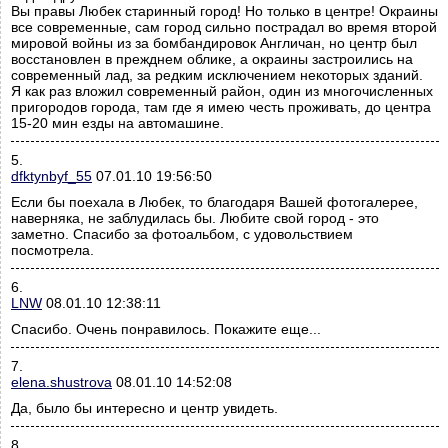
Вы правы Любек старинный город! Но только в центре! Окраины
все современные, сам город сильно пострадал во время второй
мировой войны из за бомбандировок Англичан, но центр был
восстановлен в прежднем облике, а окраины застроились на
современный лад, за редким исключением некоторых зданий.
Я как раз вложил современный район, один из многочисленных
пригородов города, там где я имею честь проживать, до центра
15-20 мин езды на автомашине.
5.
dfktynbyf_55
07.01.10 19:56:50
Если бы поехала в Любек, то благодаря Вашей фотогалерее,
наверняка, не заблудилась бы. Любите свой город - это
заметно. Спасибо за фотоальбом, с удовольствием
посмотрела.
6.
LNW
08.01.10 12:38:11
Спасибо. Очень понравилось. Покажите еще...
7.
elena.shustrova
08.01.10 14:52:08
Да, было бы интересно и центр увидеть.
8.