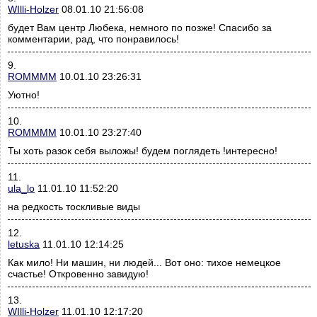
WIlli-Holzer
08.01.10 21:56:08
будет Вам центр Любека, немного по позже! Спасибо за
комментарии, рад, что понравилось!
9.
ROMMMM
10.01.10 23:26:31
Уютно!
10.
ROMMMM
10.01.10 23:27:40
Ты хоть разок себя выложы! будем поглядеть !интересно!
11.
ula_lo
11.01.10 11:52:20
на редкость тоскливые виды
12.
letuska
11.01.10 12:14:25
Как мило! Ни машин, ни людей... Вот оно: тихое немецкое
счастье! Откровенно завидую!
13.
WIlli-Holzer
11.01.10 12:17:20