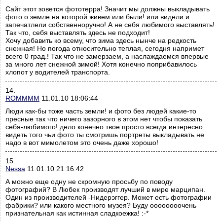
Сайт этот зовется фототерра! Значит мы должны выкладывать
фото о земле на которой живем или были! или видели и
запечатлели собственноручно! А не себя любимого выставлять!
Так что, себя выставлять здесь не подходит!
Хочу добавить ко всему, что зима здесь нынче на редкость
снежная! Но погода относительно теплая, сегодня напримет
всего 0 град.! Так что не замерзаем, а наслаждаемся впервые
за много лет снежной зимой! Хотя конечно поприбавилось
хлопот у водителей транспорта.
14.
ROMMMM
11.01.10 18:06:44
Люди как-бы тоже часть земли! и фото без людей какие-то
пресные так что ничего зазорного в этом нет чтобы показать
себя-любимого! дело конечно твое просто всегда интересно
видеть того чьи фото ты смотришь портреты выкладывать не
надо в вот мимолетом это очень даже хорошо!
15.
Nessa
11.01.10 21:16:42
А можно еще одну не скромную просьбу по поводу
фотографий? В Любек производят лучший в мире марципан.
Один из производителей -Нидерэггер. Может есть фотографии
фабрики? или какого местного музея? Буду оооооооочень
признательная как истинная сладкоежка! :-*