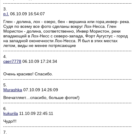
3.
p.l.
06.10.09 16:54:07
Глен - долина, лох - озеро, бен - вершина или гора,инвер- река.
Судя по всему все фото сделаны вокруг Лох-Несса. Глен
Мористон - долина, соответственно, Инвер Мористон, реки
впадающей в Лох-Несс с северо-запада, Форт Аугустус - город
на западной оконечности Лох-Несса. Я был в этих местах
летом, виды не менее потрясающие
4.
свет7778
06.10.09 17:24:34
Очень красиво! Спасибо.
5.
Murashka
07.10.09 14:26:09
Впечатляет....спасибо, больше фоток!)
6.
kukurila
11.10.09 22:45:11
Чудо!!!
7.