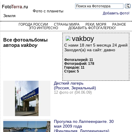
Фото с планеты
Добавить фото!
Земля
ГОРОДА РОССИИ
СТРАНЫ МИРА
РЕКИ, МОРЯ
РАЗНОЕ
ЭТО ИНТЕРЕСНО
ДОБАВИТЬ ФОТОГАЛЕРЕЮ!
vakboy
Все фотоальбомы
автора
vakboy
С нами 18 лет 5 месяца 24 дней
Заходил(а) на сайт: давно
Фотогалерей: 11
Фотографий: 178
Городов: 11
Стран: 5
Десткий лагерь
(Россия, Зеркальный)
12 фото от (04.06.09)
Прогулка по Лаппеенранте. 30
мая 2009 года
(Финляндия, Лаппеенранта)