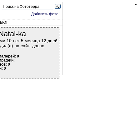
Добавить фото!
ЕЮ!
Natal-ka
ми 10 лет 5 месяца 12 дней
дил(а) на сайт: давно
галерей: 0
графий:
дов: 0
н: 0