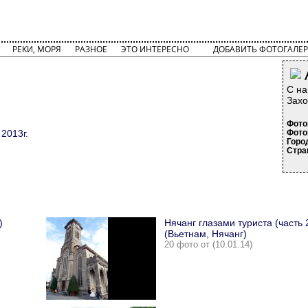
РЕКИ, МОРЯ
РАЗНОЕ
ЭТО ИНТЕРЕСНО
ДОБАВИТЬ ФОТОГАЛЕР
С на
Захо
Фото
2013г.
Фото
Горо
Стра
)
Нячанг глазами туриста (часть 
(Вьетнам, Нячанг)
20 фото от (10.01.14)