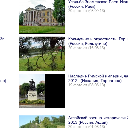
Усадьба Знаменское-Раек. Июн
(Россия, Раек)
20 фото от (03.09.13)
3г.
Кольчугино и окрестности. Гор
(Россия, Кольчугино)
20 фото от (16.08.13)
Наследие Римской империи, час
ино)
2012г. (Испания, Таррагона)
19 фото от (08.08.13)
Аксайский военно-исторически
2013 (Россия, Аксай)
20 фото от (01.08.13)