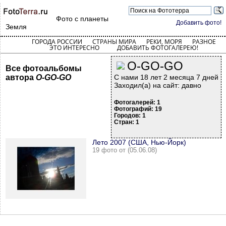
Фото с планеты
Добавить фото!
Земля
ГОРОДА РОССИИ
СТРАНЫ МИРА
РЕКИ, МОРЯ
РАЗНОЕ
ЭТО ИНТЕРЕСНО
ДОБАВИТЬ ФОТОГАЛЕРЕЮ!
O-GO-GO
Все фотоальбомы
автора
O-GO-GO
С нами 18 лет 2 месяца 7 дней
Заходил(а) на сайт: давно
Фотогалерей: 1
Фотографий: 19
Городов: 1
Стран: 1
Лето 2007 (США, Нью-Йорк)
19 фото от (05.06.08)