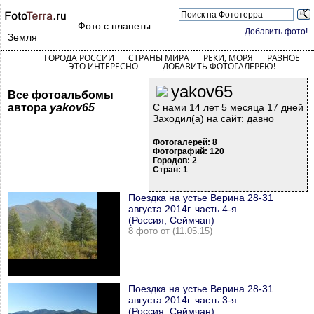
Фото с планеты
Добавить фото!
Земля
ГОРОДА РОССИИ
СТРАНЫ МИРА
РЕКИ, МОРЯ
РАЗНОЕ
ЭТО ИНТЕРЕСНО
ДОБАВИТЬ ФОТОГАЛЕРЕЮ!
yakov65
Все фотоальбомы
автора
yakov65
С нами 14 лет 5 месяца 17 дней
Заходил(а) на сайт: давно
Фотогалерей: 8
Фотографий: 120
Городов: 2
Стран: 1
Поездка на устье Верина 28-31
августа 2014г. часть 4-я
(Россия, Сеймчан)
8 фото от (11.05.15)
Поездка на устье Верина 28-31
августа 2014г. часть 3-я
(Россия, Сеймчан)