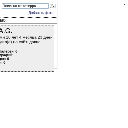
Добавить фото!
ЕЮ!
A.G.
ми 16 лет 4 месяца 23 дней
дил(а) на сайт: давно
галерей: 0
графий:
дов: 0
н: 0