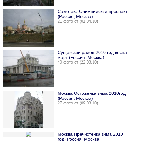
Самотека Олимпийский проспект
(Россия, Москва)
21 фото от (01.04.10)
Сущёвский район 2010 год весна
март (Россия, Москва)
40 фото от (22.03.10)
Москва Остоженка зима 2010год
(Россия, Москва)
27 фото от (09.03.10)
Москва Пречистенка зима 2010
год (Россия, Москва)