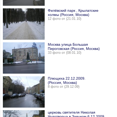
Филёвский парк , Крылатские
холмы (Россия, Москва)
12 фото от (21.01.10)
Москва улица Большая
Пироговская (Россия, Москва)
33 фото от (08.01.10)
Плющиха 22.12.2009.
(Россия, Москва)
8 фото от (29.12.09)
церковь святителя Николая
Чудотворца в Заяцком 6.12.2009