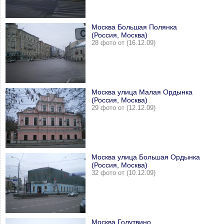
Москва Большая Полянка
(Россия, Москва)
28 фото от (16.12.09)
Москва улица Малая Ордынка
(Россия, Москва)
29 фото от (12.12.09)
Москва улица Большая Ордынка
(Россия, Москва)
32 фото от (10.12.09)
Москва Голутвино