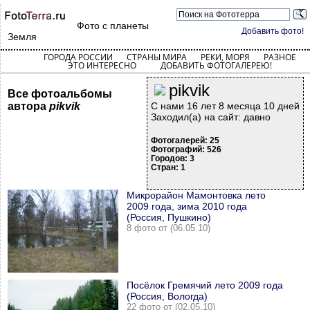
Фото с планеты
Добавить фото!
Земля
ГОРОДА РОССИИ
СТРАНЫ МИРА
РЕКИ, МОРЯ
РАЗНОЕ
ЭТО ИНТЕРЕСНО
ДОБАВИТЬ ФОТОГАЛЕРЕЮ!
pikvik
Все фотоальбомы
автора
pikvik
С нами 16 лет 8 месяца 10 дней
Заходил(а) на сайт: давно
Фотогалерей: 25
Фотографий: 526
Городов: 3
Стран: 1
Микрорайон Мамонтовка лето
2009 года, зима 2010 года
(Россия, Пушкино)
8 фото от (06.05.10)
Посёлок Гремячий лето 2009 года
(Россия, Вологда)
22 фото от (02.05.10)