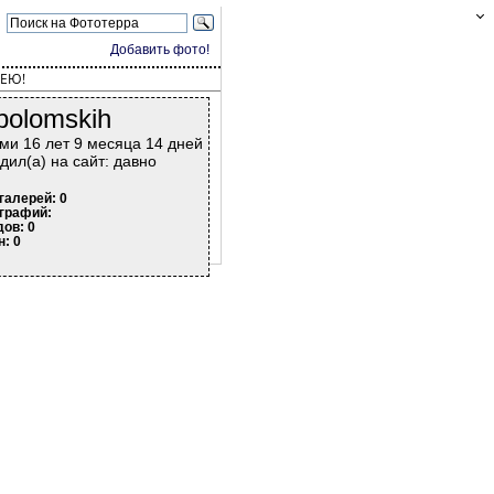
Добавить фото!
ЕЮ!
polomskih
ми 16 лет 9 месяца 14 дней
дил(а) на сайт: давно
галерей: 0
графий:
дов: 0
н: 0