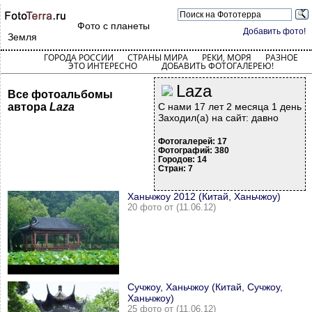
Фото с планеты
Добавить фото!
Земля
ГОРОДА РОССИИ
СТРАНЫ МИРА
РЕКИ, МОРЯ
РАЗНОЕ
ЭТО ИНТЕРЕСНО
ДОБАВИТЬ ФОТОГАЛЕРЕЮ!
Laza
Все фотоальбомы
автора
Laza
С нами 17 лет 2 месяца 1 день
Заходил(а) на сайт: давно
Фотогалерей: 17
Фотографий: 380
Городов: 14
Стран: 7
Ханьчжоу 2012 (Китай, Ханьчжоу)
20 фото от (11.06.12)
Сучжоу, Ханьчжоу (Китай, Сучжоу,
Ханьчжоу)
25 фото от (11.06.12)