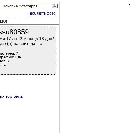
Добавить фото!
ЕЮ!
ssu80859
ми 17 лет 2 месяца 16 дней
дил(а) на сайт: давно
галерей: 7
графий: 136
дов: 7
н: 4
ия гор Бюкк"