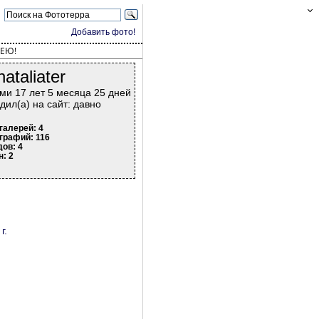
Добавить фото!
ЕЮ!
nataliater
ми 17 лет 5 месяца 25 дней
дил(а) на сайт: давно
галерей: 4
графий: 116
дов: 4
н: 2
г.